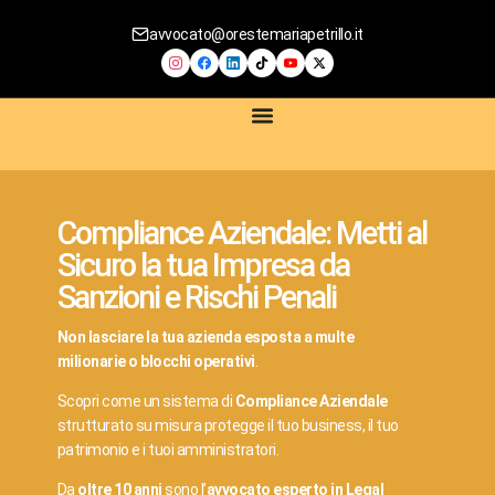
avvocato@orestemariapetrillo.it
SERVIZI LEGALI
CONTRATTI DIGITALI
COMPLIANCE AZIENDALE
CONSULENZA PRIVACY E GDPR
CONSULENZA E-COMMERCE
Compliance Aziendale: Metti al
Sicuro la tua Impresa da
Sanzioni e Rischi Penali
Non lasciare la tua azienda esposta a multe
milionarie o blocchi operativi
.
Scopri come un sistema di
Compliance Aziendale
strutturato su misura protegge il tuo business, il tuo
patrimonio e i tuoi amministratori.
Da
oltre 10 anni
sono l’
avvocato esperto in Legal