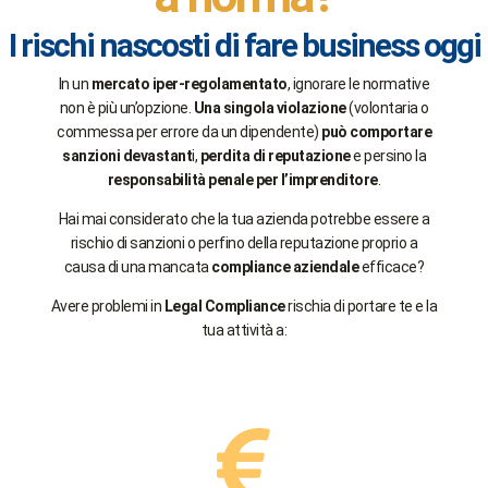
I rischi nascosti di fare business oggi
In un
mercato iper-regolamentato
, ignorare le normative
non è più un’opzione.
Una singola violazione
(volontaria o
commessa per errore da un dipendente)
può comportare
sanzioni devastant
i,
perdita di reputazione
e persino la
responsabilità penale per l’imprenditore
.
Hai mai considerato che la tua azienda potrebbe essere a
rischio di sanzioni o perfino della reputazione proprio a
causa di una mancata
compliance aziendale
efficace?
Avere problemi in
Legal Compliance
rischia di portare te e la
tua attività a: