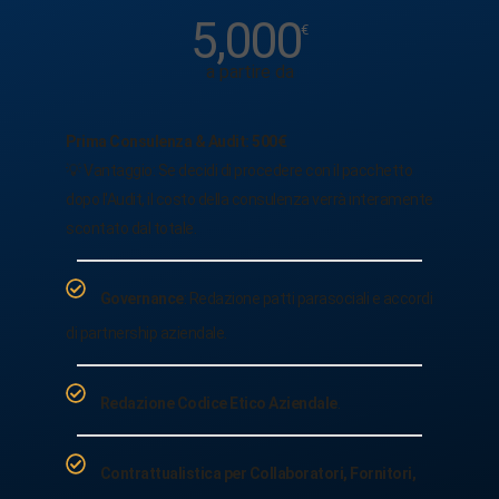
5,000
€
a partire da
Prima Consulenza & Audit: 500€
💡 Vantaggio: Se decidi di procedere con il pacchetto
dopo l'Audit, il costo della consulenza verrà interamente
scontato dal totale.
Governance
: Redazione patti parasociali e accordi
di partnership aziendale.
Redazione Codice Etico Aziendale
.
Contrattualistica per Collaboratori, Fornitori,