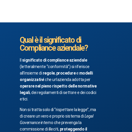
Qual è il significato di
Compliance aziendale?
Il
significato di compliance aziendale
(letteralmente “conformità”) si riferisce
all’insieme di
regole
,
procedure
e
modelli
organizzativi
che un’azienda adotta per
operare nel pieno rispetto delle normative
legali
, dei regolamenti di settore e dei codici
etici.
Non si tratta solo di “rispettare la legge”, ma
di creare un vero e proprio sistema di
Legal
Governance
interno che prevenga la
commissione di illeciti,
proteggendo il