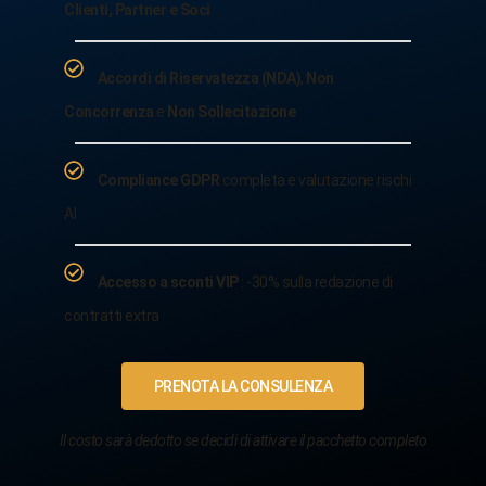
Clienti, Partner e Soci
Accordi di Riservatezza (NDA)
,
Non
Concorrenza
e
Non Sollecitazione
Compliance GDPR
completa e valutazione rischi
AI
Accesso a sconti VIP
: -30% sulla redazione di
contratti extra
PRENOTA LA CONSULENZA
Il costo sarà dedotto se decidi di attivare il pacchetto completo