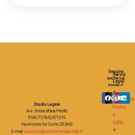
Seguimi
Servizi
anche sui
Legali
social ✔
⚜
Consulenza
Studio Legale
Privacy
Avv. Oreste Maria Petrillo
e
P.IVA IT07652471215
GDPR
Via Antonio De Curtis 20 (NA)
⚜
E-mail:
avvocato@orestemariapetrillo.it