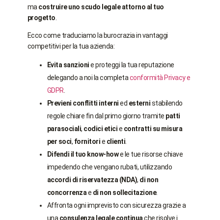
ma
costruire uno scudo legale attorno al tuo
progetto
.
Ecco come traduciamo la burocrazia in vantaggi
competitivi per la tua azienda:
Evita sanzioni
e proteggi la tua reputazione
delegando a noi la completa
conformità Privacy e
GDPR
.
Previeni conflitti interni
ed
esterni
stabilendo
regole chiare fin dal primo giorno tramite
patti
parasociali
,
codici etici
e
contratti su misura
per soci
,
fornitori
e
clienti
.
Difendi il tuo know-how
e le tue risorse chiave
impedendo che vengano rubati, utilizzando
accordi di riservatezza (NDA)
,
di non
concorrenza
e
di non sollecitazione
.
Affronta ogni imprevisto con sicurezza grazie a
una
consulenza legale continua
che risolve i