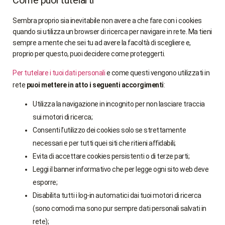
Come puoi tutelarti
Sembra proprio sia inevitabile non avere a che fare con i cookies
quando si utilizza un browser di ricerca per navigare in rete. Ma tieni
sempre a mente che sei tu ad avere la facoltà di scegliere e,
proprio per questo, puoi decidere come proteggerti.
Per tutelare i tuoi dati personali
e come questi vengono utilizzati in
rete
puoi mettere in atto i seguenti accorgimenti
:
Utilizza la navigazione in incognito per non lasciare traccia
sui motori di ricerca;
Consenti l’utilizzo dei cookies solo se strettamente
necessari e per tutti quei siti che ritieni affidabili;
Evita di accettare cookies persistenti o di terze parti;
Leggi il banner informativo che per legge ogni sito web deve
esporre;
Disabilita tutti i log-in automatici dai tuoi motori di ricerca
(sono comodi ma sono pur sempre dati personali salvati in
rete);