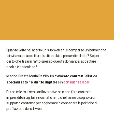
Quante volte hai aperto un sito web e ti è comparso un banner che
ti invitava ad accettare tutti i cookies presenti nel sito? So per
certo che ti sarai fatto spesso questa domanda: accettare i
cookie è pericoloso?
Io sono Oreste Maria Petrillo, un
avvocato contrattualistica
specializzato nel diritto digitale
e in
consulenze legali
.
Durante le mie sessioni lavorative ho a che fare con molti
imprenditori digitali e normali utenti che hanno bisogno di un
supporto costante per aggiornare o conoscere le politiche di
profilazione dei siti web.