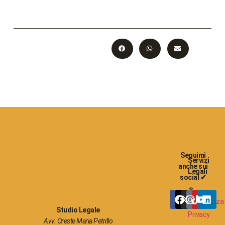
Seguimi
Servizi
anche sui
Legali
social ✔
⚜
Consulenza
Studio Legale
Privacy
Avv. Oreste Maria Petrillo