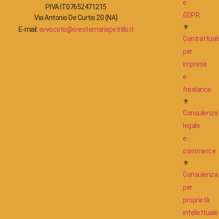
e
P.IVA IT07652471215
GDPR
Via Antonio De Curtis 20 (NA)
⚜
E-mail:
avvocato@orestemariapetrillo.it
Contrattuali
per
imprese
e
freelance
⚜
Consulenza
legale
e-
commerce
⚜
Consulenza
per
proprietà
intellettuale