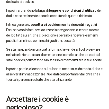
dedicato ai cookies.
In pochi si prendono la briga di
leggere le condizioni di utilizzo
dei
dati e cosa realmente accade accettando quanto richiesto.
In linea generale,
accettare i cookies non ha riscontri negativi
.
Essi servono infatti a velocizzare la navigazione, a tenere traccia
dei log fatti sui siti che ci piacciono e persino a ricevere elementi
pubblicitari in linea con i nostri gusti e necessità.
Se stai navigando in una piattaforma che vende articoli o servizi e
ne hai selezionati alcuni da mettere nel carrello, anche se esci dal
sito i cookies permettono allo stesso di memorizzare le tue scelte.
In poche parole, cliccando sul pulsante accetta, si da modo al sito e
al server di immagazzinare i tuoi dati comportamentali oltre che i
tuoi dati personali sul sito che stai utilizzando.
Accettare i cookie è
pericoloso?