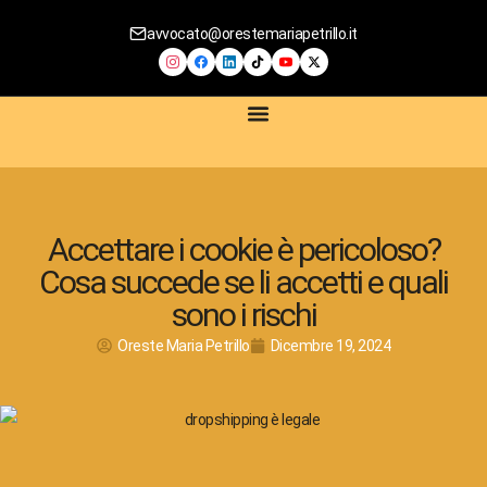
avvocato@orestemariapetrillo.it
SERVIZI LEGALI
CONTRATTI DIGITALI
COMPLIANCE AZIENDALE
CONSULENZA PRIVACY E GDPR
CONSULENZA E-COMMERCE
Accettare i cookie è pericoloso?
Cosa succede se li accetti e quali
sono i rischi
Oreste Maria Petrillo
Dicembre 19, 2024