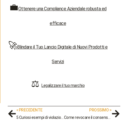
💼
Ottenere una Compliance Aziendale robusta ed
efficace
🚀
Blindare il Tuo Lancio Digitale di Nuovi Prodotti e
Servizi
⚖️
Legalizzare il tuo marchio
< PRECEDENTE
PROSSIMO >
5 Curiosi esempi di violazione della privacy sui social che dovresti conoscere
Come revocare il consenso al trattamento dei dati personali?