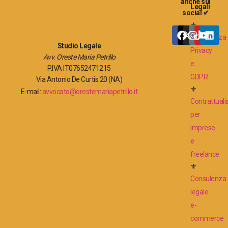
anche sui
Legali
social ✔
⚜
Consulenza
Studio Legale
Privacy
Avv. Oreste Maria Petrillo
e
P.IVA IT07652471215
GDPR
Via Antonio De Curtis 20 (NA)
⚜
E-mail:
avvocato@orestemariapetrillo.it
Contrattuali
per
imprese
e
freelance
⚜
Consulenza
legale
e-
commerce