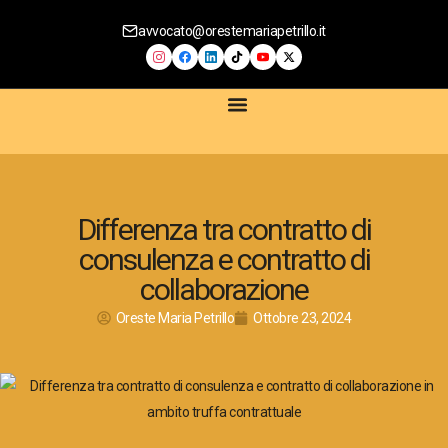
avvocato@orestemariapetrillo.it
SERVIZI LEGALI
CONTRATTI DIGITALI
COMPLIANCE AZIENDALE
CONSULENZA PRIVACY E GDPR
CONSULENZA E-COMMERCE
Differenza tra contratto di
consulenza e contratto di
collaborazione
Oreste Maria Petrillo
Ottobre 23, 2024