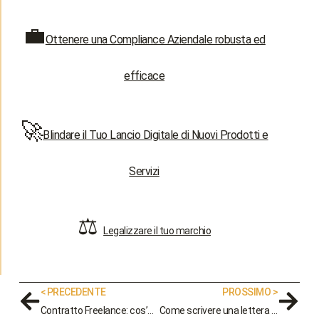
💼
Ottenere una Compliance Aziendale robusta ed
efficace
🚀
Blindare il Tuo Lancio Digitale di Nuovi Prodotti e
Servizi
⚖️
Legalizzare il tuo marchio
< PRECEDENTE
PROSSIMO >
Contratto Freelance: cos’è e perché è importante nel 2026
Come scrivere una lettera per disdetta di contratto: le 3 regole da non dimenticare + PDF di esempio