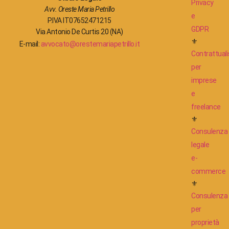
Privacy
Avv. Oreste Maria Petrillo
e
P.IVA IT07652471215
GDPR
Via Antonio De Curtis 20 (NA)
⚜
E-mail:
avvocato@orestemariapetrillo.it
Contrattuali
per
imprese
e
freelance
⚜
Consulenza
legale
e-
commerce
⚜
Consulenza
per
proprietà