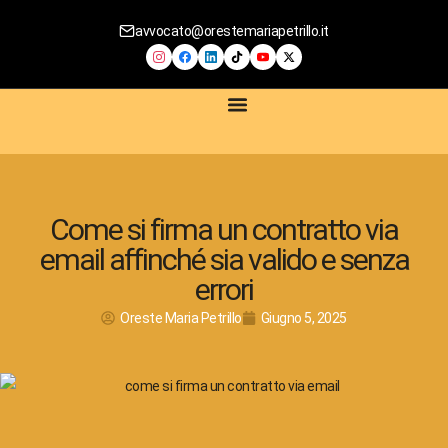
avvocato@orestemariapetrillo.it
SERVIZI LEGALI
CONTRATTI DIGITALI
COMPLIANCE AZIENDALE
CONSULENZA PRIVACY E GDPR
CONSULENZA E-COMMERCE
Come si firma un contratto via
email affinché sia valido e senza
errori
Oreste Maria Petrillo
Giugno 5, 2025