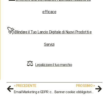
efficace
🚀
Blindare il Tuo Lancio Digitale di Nuovi Prodotti e
Servizi
⚖️
Legalizzare il tuo marchio
< PRECEDENTE
PROSSIMO >
Email Marketing e GDPR: come scrivere email a norma di legge
Banner cookie: obbligatorio o no? La guida aggiornata per un sito web a norma di legge