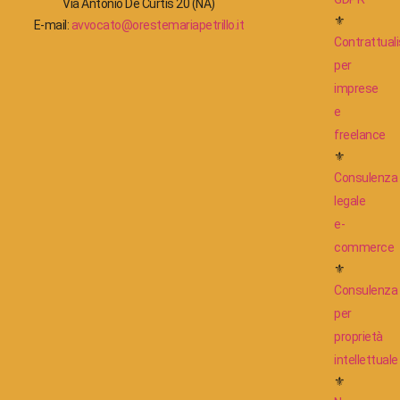
Via Antonio De Curtis 20 (NA)
⚜
E-mail:
avvocato@orestemariapetrillo.it
Contrattuali
per
imprese
e
freelance
⚜
Consulenza
legale
e-
commerce
⚜
Consulenza
per
proprietà
intellettuale
⚜