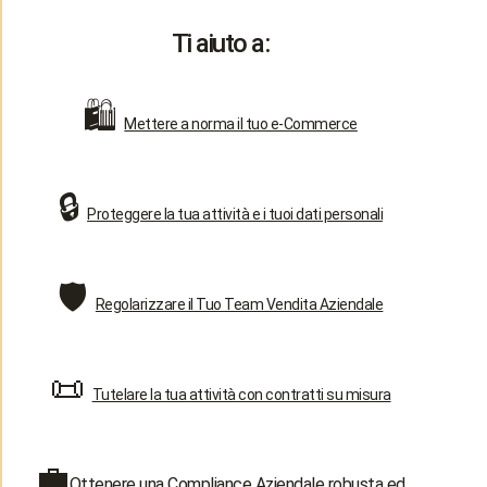
Ti aiuto a:
🛍️
Mettere a norma il tuo e-Commerce
🔒
Proteggere la tua attività e i tuoi dati personali
🛡️
Regolarizzare il Tuo Team Vendita Aziendale
📜
Tutelare la tua attività con contratti su misura
💼
Ottenere una Compliance Aziendale robusta ed