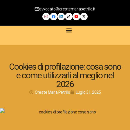
avvocato@orestemariapetrillo.it
SERVIZI LEGALI
CONTRATTI DIGITALI
COMPLIANCE AZIENDALE
CONSULENZA PRIVACY E GDPR
CONSULENZA E-COMMERCE
Cookies di profilazione: cosa sono
e come utilizzarli al meglio nel
2026
Oreste Maria Petrillo
Luglio 31, 2025