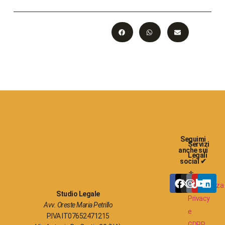
Seguimi
Servizi
anche sui
Legali
social ✔
⚜
Consulenza
Studio Legale
Privacy
Avv. Oreste Maria Petrillo
e
P.IVA IT07652471215
GDPR