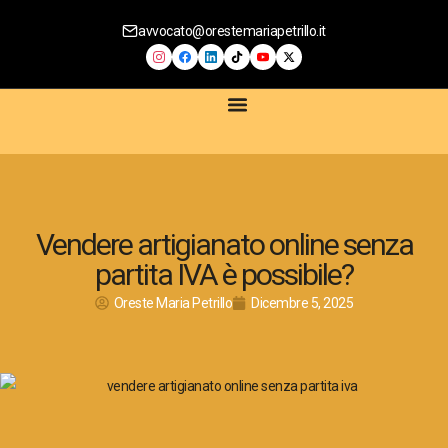
avvocato@orestemariapetrillo.it
SERVIZI LEGALI
CONTRATTI DIGITALI
COMPLIANCE AZIENDALE
CONSULENZA PRIVACY E GDPR
CONSULENZA E-COMMERCE
Vendere artigianato online senza
partita IVA è possibile?
Oreste Maria Petrillo
Dicembre 5, 2025