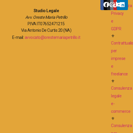
Consulenza
Studio Legale
Privacy
Avv. Oreste Maria Petrillo
e
P.IVA IT07652471215
GDPR
Via Antonio De Curtis 20 (NA)
⚜
E-mail:
avvocato@orestemariapetrillo.it
Contrattuali
per
imprese
e
freelance
⚜
Consulenza
legale
e-
commerce
⚜
Consulenza