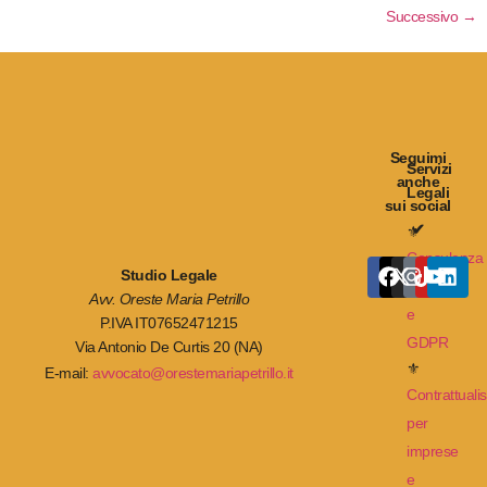
Successivo
→
Seguimi
Servizi
anche
Legali
sui social
✔
⚜
Consulenza
Studio Legale
Privacy
Avv. Oreste Maria Petrillo
e
P.IVA IT07652471215
GDPR
Via Antonio De Curtis 20 (NA)
⚜
E-mail:
avvocato@orestemariapetrillo.it
Contrattualis
per
imprese
e