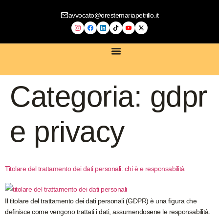
avvocato@orestemariapetrillo.it
SERVIZI LEGALI
CONTRATTI DIGITALI
COMPLIANCE AZIENDALE
CONSULENZA PRIVACY E GDPR
CONSULENZA E-COMMERCE
Categoria:
gdpr
e privacy
Titolare del trattamento dei dati personali: chi è e responsabilità
Il titolare del trattamento dei dati personali (GDPR) è una figura che
definisce come vengono trattati i dati, assumendosene le responsabilità.