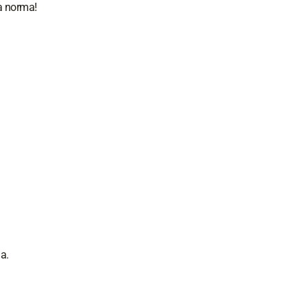
 a norma!
a.