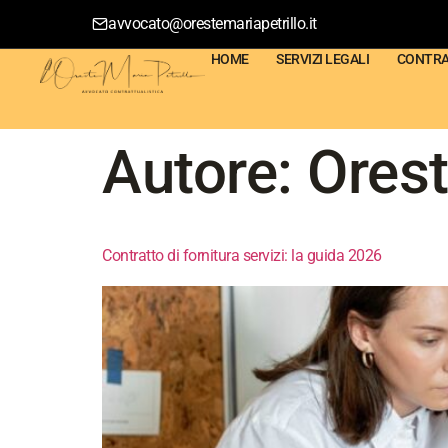
avvocato@orestemariapetrillo.it
HOME
SERVIZI LEGALI
CONTRAT
Autore:
Orest
Contratto di fornitura servizi: la guida 2026