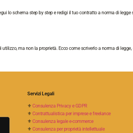
ui lo schema step by step e redigi il tuo contratto a norma di legge s
di utilizzo, ma non la proprietà. Ecco come scriverlo a norma di legge
Servizi Legali
⚜
Consulenza Privacy e GDPR
⚜
Contrattualistica per imprese e freelance
⚜
Consulenza legale e-commerce
⚜
Consulenza per proprietà intellettuale